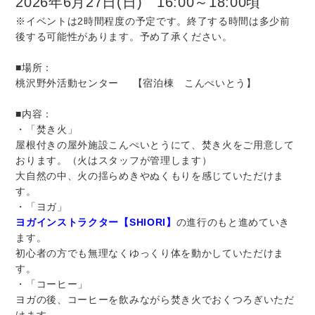
2026年6月27日(日) 16:00～18:00頃
※イベントは2時間程度の予定です。終了する時間は多少前
後する可能性があります。予め了承ください。
■場所：
桃沢野外活動センター 【宿泊棟 こんぺいとう】
■内容：
・「焚き火」
屋根付きの屋外施設こんぺいとうにて、焚き火をご用意して
おります。（火はスタッフが管理します）
大自然の中、火の揺らめきやぬくもりを感じていただけま
す。
・「ヨガ」
ヨガインストラクター【SHIORI
】
の進行のもと進めていき
ます。
初心者の方でも無理なくゆっくり体を動かしていただけま
す。
・「コーヒー」
ヨガの後、コーヒーを飲みながら焚き火でおくつろぎいただ