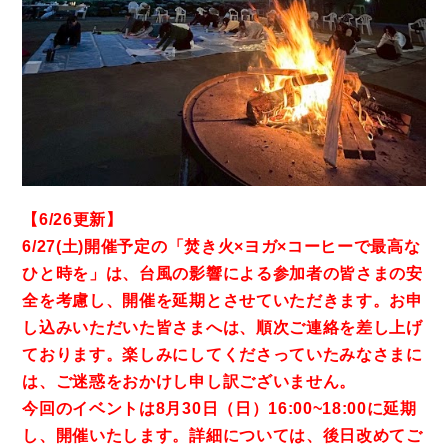
【6/26更新】
6/27(土)開催予定の「焚き火×ヨガ×コーヒーで最高な
ひと時を」は、台風の影響による参加者の皆さまの安
全を考慮し、開催を延期とさせていただきます。お申
し込みいただいた皆さまへは、順次ご連絡を差し上げ
ております。楽しみにしてくださっていたみなさまに
は、ご迷惑をおかけし申し訳ございません。
今回のイベントは8月30日（日）16:00~18:00に延期
し、開催いたします。詳細については、後日改めてご