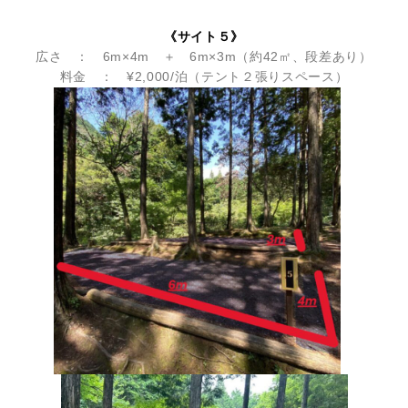
《サイト５》
広さ ： 6m×4m ＋ 6m×3m（約42㎡、段差あり）
料金 ： ¥2,000/泊（テント２張りスペース）