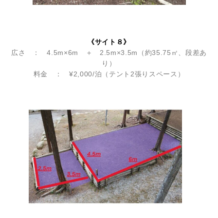
《サイト８》
広さ ： 4.5m×6m ＋ 2.5m×3.5m（約35.75㎡、段差あ
り）
料金 ： ¥2,000/泊（テント2張りスペース）