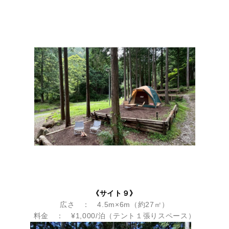
《サイト９》
広さ ： 4.5m×6m（約27㎡）
料金 ： ¥1,000/泊（テント１張りスペース）