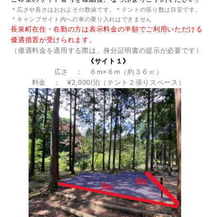
＊広さや長さはおおよその数値です。
＊テントの張り数は目安です。
＊キャンプサイト内への車の乗り入れはできません
長泉町在住・在勤の方は表示料金の半額でご利用いただける
優遇措置が受けられます。
（優遇料金を適用する際は、身分証明書の提示が必要です）
《サイト１》
広さ ： ６m×６m（約３６㎡）
料金 ： ¥2,000/泊（テント２張りスペース）