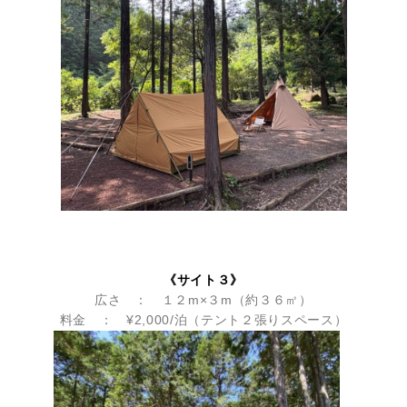
《サイト３》
広さ ： １２m×３m（約３６㎡）
料金 ： ¥2,000/泊（テント２張りスペース）