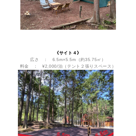
《サイト４》
広さ ： 6.5m×5.5m（約35.75㎡）
料金 ： ¥2,000/泊（テント２張りスペース）