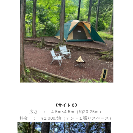
《サイト６》
広さ ： 4.5m×4.5m（約20.25㎡）
料金 ： ¥1,000/泊（テント１張りスペース）