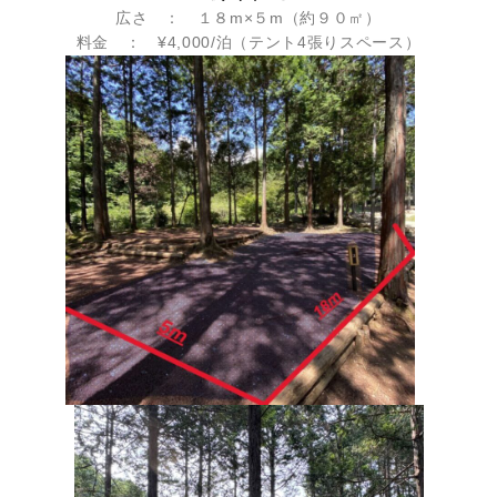
広さ ： １８m×５m（約９０㎡）
料金 ： ¥4,000/泊（テント4張りスペース）