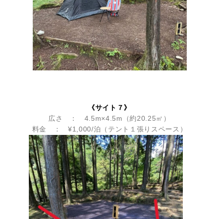
《サイト７》
広さ ： 4.5m×4.5m（約20.25㎡）
料金 ： ¥1,000/泊（テント１張りスペース）