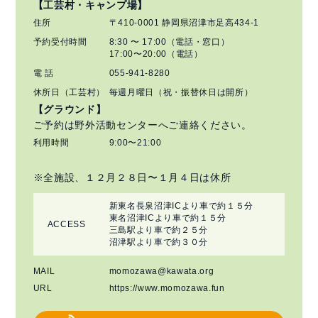
【工芸村・キャンプ場】
住所
〒410-0001 静岡県沼津市足高434-1
予約受付時間
8:30 〜 17:00（電話・窓口）
17:00〜20:00（電話）
電 話
055-941-8280
休所日（工芸村）
毎週月曜日（祝・振替休日は開所）
【グラウンド】
ご予約は野外活動センターへご連絡ください。
利用時間
9:00〜21:00
※全施設、１２月２８日〜１月４日は休所
新東名長泉沼津ICより車で約１５分
東名沼津ICより車で約１５分
ACCESS
三島駅より車で約２５分
沼津駅より車で約３０分
MAIL
momozawa@kawata.org
URL
https://www.momozawa.fun